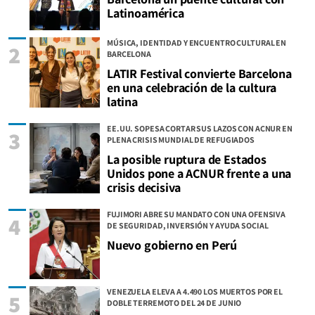
Latinoamérica
MÚSICA, IDENTIDAD Y ENCUENTRO CULTURAL EN
2
BARCELONA
LATIR Festival convierte Barcelona
en una celebración de la cultura
latina
EE.UU. SOPESA CORTAR SUS LAZOS CON ACNUR EN
3
PLENA CRISIS MUNDIAL DE REFUGIADOS
La posible ruptura de Estados
Unidos pone a ACNUR frente a una
crisis decisiva
FUJIMORI ABRE SU MANDATO CON UNA OFENSIVA
4
DE SEGURIDAD, INVERSIÓN Y AYUDA SOCIAL
Nuevo gobierno en Perú
VENEZUELA ELEVA A 4.490 LOS MUERTOS POR EL
5
DOBLE TERREMOTO DEL 24 DE JUNIO