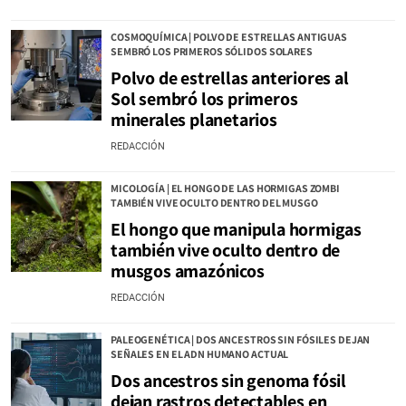
COSMOQUÍMICA | POLVO DE ESTRELLAS ANTIGUAS
SEMBRÓ LOS PRIMEROS SÓLIDOS SOLARES
Polvo de estrellas anteriores al
Sol sembró los primeros
minerales planetarios
REDACCIÓN
MICOLOGÍA | EL HONGO DE LAS HORMIGAS ZOMBI
TAMBIÉN VIVE OCULTO DENTRO DEL MUSGO
El hongo que manipula hormigas
también vive oculto dentro de
musgos amazónicos
REDACCIÓN
PALEOGENÉTICA | DOS ANCESTROS SIN FÓSILES DEJAN
SEÑALES EN EL ADN HUMANO ACTUAL
Dos ancestros sin genoma fósil
dejan rastros detectables en