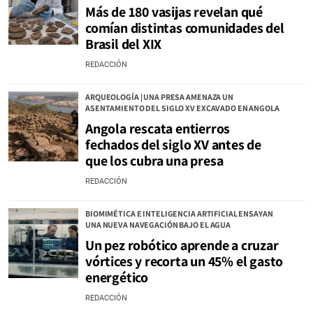
Más de 180 vasijas revelan qué
comían distintas comunidades del
Brasil del XIX
REDACCIÓN
ARQUEOLOGÍA | UNA PRESA AMENAZA UN
ASENTAMIENTO DEL SIGLO XV EXCAVADO EN ANGOLA
Angola rescata entierros
fechados del siglo XV antes de
que los cubra una presa
REDACCIÓN
BIOMIMÉTICA E INTELIGENCIA ARTIFICIAL ENSAYAN
UNA NUEVA NAVEGACIÓN BAJO EL AGUA
Un pez robótico aprende a cruzar
vórtices y recorta un 45% el gasto
energético
REDACCIÓN