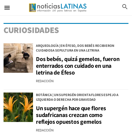
search
menu
CURIOSIDADES
ARQUEOLOGÍA | EN ÉFESO, DOS BEBÉS RECIBIERON
CUIDADOSA SEPULTURA EN UNA LETRINA
Dos bebés, quizá gemelos, fueron
enterrados con cuidado en una
letrina de Éfeso
REDACCIÓN
BOTÁNICA | UN SUPERGÉN ORIENTA FLORES ESPEJO A
IZQUIERDA O DERECHA POR GRAVEDAD
Un supergén hace que flores
sudafricanas crezcan como
reflejos opuestos gemelos
REDACCIÓN