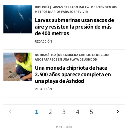
BIOLOGÍA | LARVAS DEL LAGO MALAWI DESCIENDEN 200
METROS DIARIOS PARA SOBREVIVIR
Larvas submarinas usan sacos de
aire y resisten la presión de más
de 400 metros
REDACCIÓN
NUMISMÁTICA | UNA MONEDA CHIPRIOTA DE 2.500
AÑOS APARECE EN UNA PLAYA DE ASHDOD
Una moneda chipriota de hace
2.500 años aparece completa en
una playa de Ashdod
REDACCIÓN
Anterior
1
2
3
4
5
Siguien