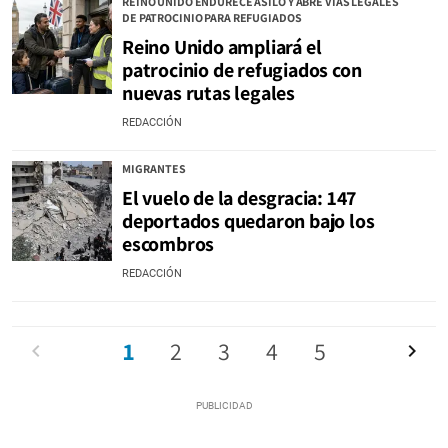
REINO UNIDO ENDURECE ASILO Y ABRE VÍAS LEGALES
DE PATROCINIO PARA REFUGIADOS
Reino Unido ampliará el
patrocinio de refugiados con
nuevas rutas legales
REDACCIÓN
MIGRANTES
El vuelo de la desgracia: 147
deportados quedaron bajo los
escombros
REDACCIÓN
Anterior
1
2
3
4
5
Siguien