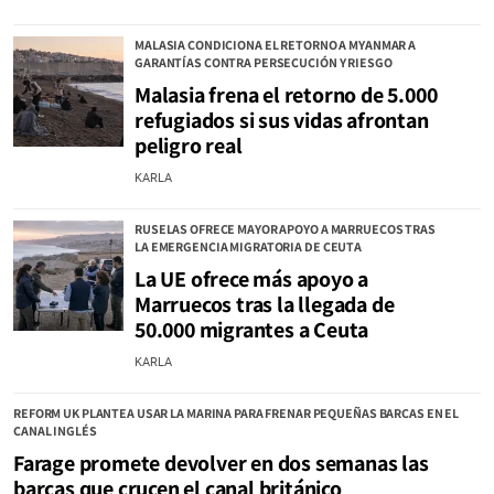
MALASIA CONDICIONA EL RETORNO A MYANMAR A
GARANTÍAS CONTRA PERSECUCIÓN Y RIESGO
Malasia frena el retorno de 5.000
refugiados si sus vidas afrontan
peligro real
KARLA
RUSELAS OFRECE MAYOR APOYO A MARRUECOS TRAS
LA EMERGENCIA MIGRATORIA DE CEUTA
La UE ofrece más apoyo a
Marruecos tras la llegada de
50.000 migrantes a Ceuta
KARLA
REFORM UK PLANTEA USAR LA MARINA PARA FRENAR PEQUEÑAS BARCAS EN EL
CANAL INGLÉS
Farage promete devolver en dos semanas las
barcas que crucen el canal británico