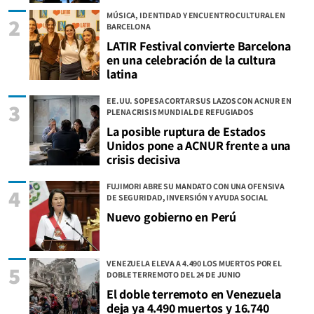
MÚSICA, IDENTIDAD Y ENCUENTRO CULTURAL EN
2
BARCELONA
LATIR Festival convierte Barcelona
en una celebración de la cultura
latina
EE.UU. SOPESA CORTAR SUS LAZOS CON ACNUR EN
3
PLENA CRISIS MUNDIAL DE REFUGIADOS
La posible ruptura de Estados
Unidos pone a ACNUR frente a una
crisis decisiva
FUJIMORI ABRE SU MANDATO CON UNA OFENSIVA
4
DE SEGURIDAD, INVERSIÓN Y AYUDA SOCIAL
Nuevo gobierno en Perú
VENEZUELA ELEVA A 4.490 LOS MUERTOS POR EL
5
DOBLE TERREMOTO DEL 24 DE JUNIO
El doble terremoto en Venezuela
deja ya 4.490 muertos y 16.740