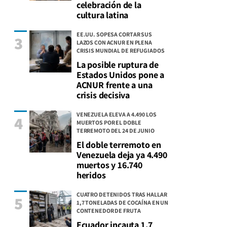
celebración de la
cultura latina
EE.UU. SOPESA CORTAR SUS
3
LAZOS CON ACNUR EN PLENA
CRISIS MUNDIAL DE REFUGIADOS
La posible ruptura de
Estados Unidos pone a
ACNUR frente a una
crisis decisiva
VENEZUELA ELEVA A 4.490 LOS
4
MUERTOS POR EL DOBLE
TERREMOTO DEL 24 DE JUNIO
El doble terremoto en
Venezuela deja ya 4.490
muertos y 16.740
heridos
CUATRO DETENIDOS TRAS HALLAR
5
1,7 TONELADAS DE COCAÍNA EN UN
CONTENEDOR DE FRUTA
Ecuador incauta 1,7