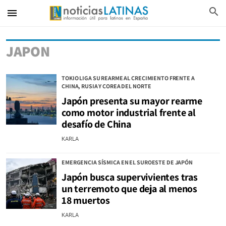
search
menu
JAPON
TOKIO LIGA SU REARME AL CRECIMIENTO FRENTE A
CHINA, RUSIA Y COREA DEL NORTE
Japón presenta su mayor rearme
como motor industrial frente al
desafío de China
KARLA
EMERGENCIA SÍSMICA EN EL SUROESTE DE JAPÓN
Japón busca supervivientes tras
un terremoto que deja al menos
18 muertos
KARLA