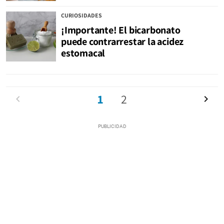
CURIOSIDADES
¡Importante! El bicarbonato
puede contrarrestar la acidez
estomacal
Anterior
1
2
Siguien