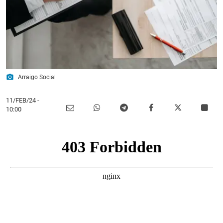
photo_camera
Arraigo Social
11/FEB/24
-
10:00