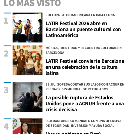
LO MÁS VISTO
CULTURA LATINOAMERICANA EN BARCELONA
1
LATIR Festival 2026 abre en
Barcelona un puente cultural con
Latinoamérica
MÚSICA, IDENTIDAD Y ENCUENTRO CULTURAL EN
2
BARCELONA
LATIR Festival convierte Barcelona
en una celebración de la cultura
latina
EE.UU. SOPESA CORTAR SUS LAZOS CON ACNUR EN
3
PLENA CRISIS MUNDIAL DE REFUGIADOS
La posible ruptura de Estados
Unidos pone a ACNUR frente a una
crisis decisiva
FUJIMORI ABRE SU MANDATO CON UNA OFENSIVA
4
DE SEGURIDAD, INVERSIÓN Y AYUDA SOCIAL
Nuevo gobierno en Perú