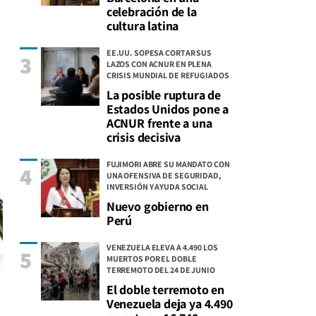
celebración de la
cultura latina
EE.UU. SOPESA CORTAR SUS
3
LAZOS CON ACNUR EN PLENA
CRISIS MUNDIAL DE REFUGIADOS
La posible ruptura de
Estados Unidos pone a
ACNUR frente a una
crisis decisiva
FUJIMORI ABRE SU MANDATO CON
4
UNA OFENSIVA DE SEGURIDAD,
INVERSIÓN Y AYUDA SOCIAL
Nuevo gobierno en
Perú
VENEZUELA ELEVA A 4.490 LOS
5
MUERTOS POR EL DOBLE
TERREMOTO DEL 24 DE JUNIO
El doble terremoto en
Venezuela deja ya 4.490