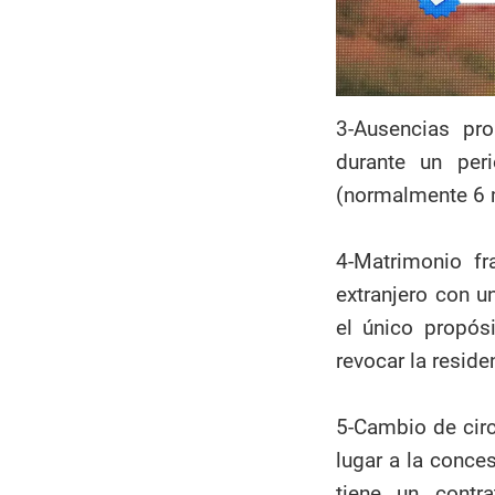
3-Ausencias pr
durante un per
(normalmente 6 m
4-Matrimonio fr
extranjero con u
el único propós
revocar la reside
5-Cambio de circ
lugar a la conces
tiene un contr