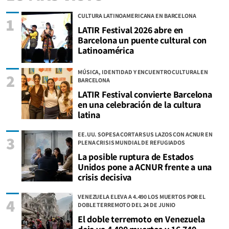
CULTURA LATINOAMERICANA EN BARCELONA
1
LATIR Festival 2026 abre en
Barcelona un puente cultural con
Latinoamérica
MÚSICA, IDENTIDAD Y ENCUENTRO CULTURAL EN
2
BARCELONA
LATIR Festival convierte Barcelona
en una celebración de la cultura
latina
EE.UU. SOPESA CORTAR SUS LAZOS CON ACNUR EN
3
PLENA CRISIS MUNDIAL DE REFUGIADOS
La posible ruptura de Estados
Unidos pone a ACNUR frente a una
crisis decisiva
VENEZUELA ELEVA A 4.490 LOS MUERTOS POR EL
4
DOBLE TERREMOTO DEL 24 DE JUNIO
El doble terremoto en Venezuela