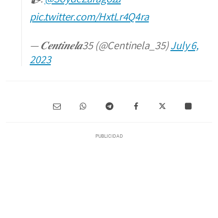
pic.twitter.com/HxtLr4Q4ra
— 𝑪𝒆𝒏𝒕𝒊𝒏𝒆𝒍𝒂35 (@Centinela_35)
July 6,
2023