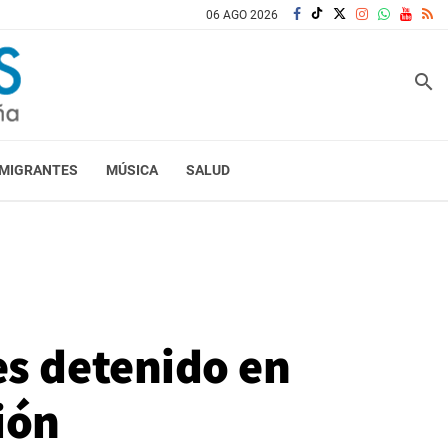
06 AGO 2026
search
MIGRANTES
MÚSICA
SALUD
es detenido en
ión