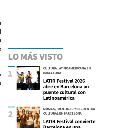
n
d
o
e
LO MÁS VISTO
CULTURA LATINOAMERICANA EN
1
BARCELONA
o
LATIR Festival 2026
a
abre en Barcelona un
puente cultural con
Latinoamérica
MÚSICA, IDENTIDAD Y ENCUENTRO
2
CULTURAL EN BARCELONA
LATIR Festival convierte
Barcelona en una