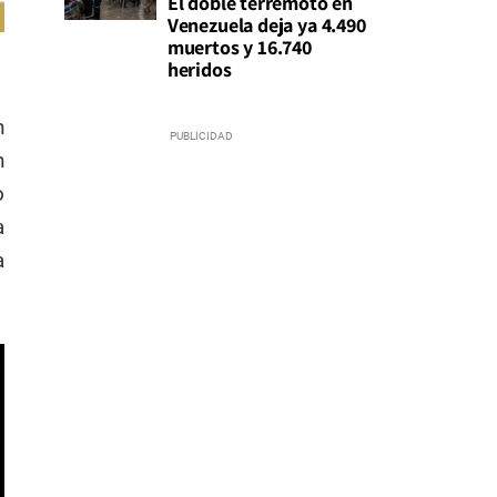
El doble terremoto en
Venezuela deja ya 4.490
muertos y 16.740
heridos
h
n
o
a
a