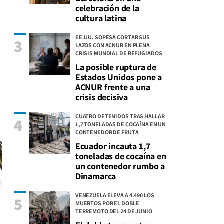
celebración de la
cultura latina
EE.UU. SOPESA CORTAR SUS
3
LAZOS CON ACNUR EN PLENA
CRISIS MUNDIAL DE REFUGIADOS
La posible ruptura de
Estados Unidos pone a
ACNUR frente a una
crisis decisiva
CUATRO DETENIDOS TRAS HALLAR
4
1,7 TONELADAS DE COCAÍNA EN UN
CONTENEDOR DE FRUTA
Ecuador incauta 1,7
toneladas de cocaína en
un contenedor rumbo a
Dinamarca
VENEZUELA ELEVA A 4.490 LOS
5
MUERTOS POR EL DOBLE
TERREMOTO DEL 24 DE JUNIO