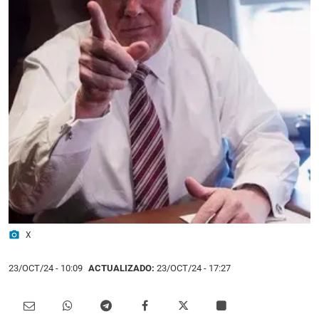
photo_camera
X
23/OCT/24
- 10:09
ACTUALIZADO:
23/OCT/24 - 17:27