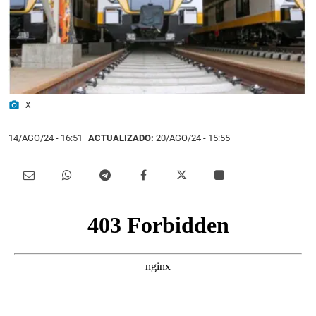
photo_camera
X
14/AGO/24
- 16:51
ACTUALIZADO:
20/AGO/24 - 15:55