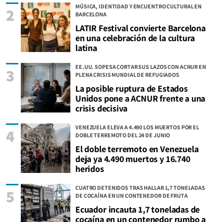
MÚSICA, IDENTIDAD Y ENCUENTRO CULTURAL EN
2
BARCELONA
LATIR Festival convierte Barcelona
en una celebración de la cultura
latina
EE.UU. SOPESA CORTAR SUS LAZOS CON ACNUR EN
3
PLENA CRISIS MUNDIAL DE REFUGIADOS
La posible ruptura de Estados
Unidos pone a ACNUR frente a una
crisis decisiva
VENEZUELA ELEVA A 4.490 LOS MUERTOS POR EL
4
DOBLE TERREMOTO DEL 24 DE JUNIO
El doble terremoto en Venezuela
deja ya 4.490 muertos y 16.740
heridos
CUATRO DETENIDOS TRAS HALLAR 1,7 TONELADAS
5
DE COCAÍNA EN UN CONTENEDOR DE FRUTA
Ecuador incauta 1,7 toneladas de
cocaína en un contenedor rumbo a