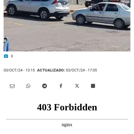
photo_camera
X
03/OCT/24
- 13:15
ACTUALIZADO:
03/OCT/24 - 17:05