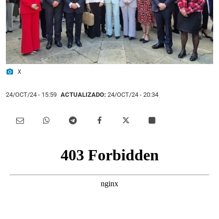
photo_camera
X
24/OCT/24
- 15:59
ACTUALIZADO:
24/OCT/24 - 20:34