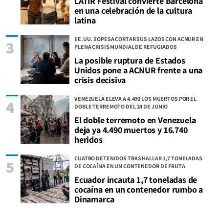
LATIR Festival convierte Barcelona
en una celebración de la cultura
latina
EE.UU. SOPESA CORTAR SUS LAZOS CON ACNUR EN
3
PLENA CRISIS MUNDIAL DE REFUGIADOS
La posible ruptura de Estados
Unidos pone a ACNUR frente a una
crisis decisiva
VENEZUELA ELEVA A 4.490 LOS MUERTOS POR EL
4
DOBLE TERREMOTO DEL 24 DE JUNIO
El doble terremoto en Venezuela
deja ya 4.490 muertos y 16.740
heridos
CUATRO DETENIDOS TRAS HALLAR 1,7 TONELADAS
5
DE COCAÍNA EN UN CONTENEDOR DE FRUTA
Ecuador incauta 1,7 toneladas de
cocaína en un contenedor rumbo a
Dinamarca