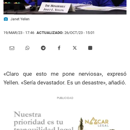
photo_camera
Janet Yellen
19/MAR/23
- 17:46
ACTUALIZADO:
26/OCT/23 - 15:01
«Claro que esto me pone nerviosa», expresó
Yellen. «Sería devastador. Es un desastre», añadió.