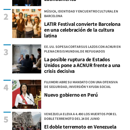
MÚSICA, IDENTIDAD Y ENCUENTRO CULTURAL EN
2
BARCELONA
LATIR Festival convierte Barcelona
en una celebración de la cultura
latina
EE.UU. SOPESA CORTAR SUS LAZOS CON ACNUR EN
3
PLENA CRISIS MUNDIAL DE REFUGIADOS
La posible ruptura de Estados
Unidos pone a ACNUR frente a una
crisis decisiva
FUJIMORI ABRE SU MANDATO CON UNA OFENSIVA
4
DE SEGURIDAD, INVERSIÓN Y AYUDA SOCIAL
Nuevo gobierno en Perú
VENEZUELA ELEVA A 4.490 LOS MUERTOS POR EL
5
DOBLE TERREMOTO DEL 24 DE JUNIO
El doble terremoto en Venezuela