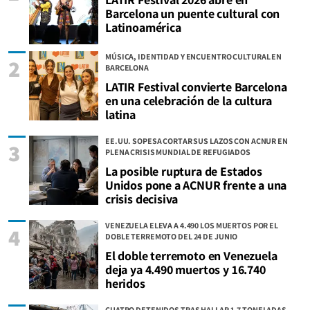
Barcelona un puente cultural con
Latinoamérica
MÚSICA, IDENTIDAD Y ENCUENTRO CULTURAL EN
2
BARCELONA
LATIR Festival convierte Barcelona
en una celebración de la cultura
latina
EE.UU. SOPESA CORTAR SUS LAZOS CON ACNUR EN
3
PLENA CRISIS MUNDIAL DE REFUGIADOS
La posible ruptura de Estados
Unidos pone a ACNUR frente a una
crisis decisiva
VENEZUELA ELEVA A 4.490 LOS MUERTOS POR EL
4
DOBLE TERREMOTO DEL 24 DE JUNIO
El doble terremoto en Venezuela
deja ya 4.490 muertos y 16.740
heridos
CUATRO DETENIDOS TRAS HALLAR 1,7 TONELADAS