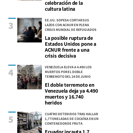
celebración de la
cultura latina
EE.UU. SOPESA CORTAR SUS
3
LAZOS CON ACNUR EN PLENA
CRISIS MUNDIAL DE REFUGIADOS
La posible ruptura de
Estados Unidos pone a
ACNUR frente a una
crisis decisiva
VENEZUELA ELEVA A 4.490 LOS
4
MUERTOS POR EL DOBLE
TERREMOTO DEL 24 DE JUNIO
El doble terremoto en
Venezuela deja ya 4.490
muertos y 16.740
heridos
CUATRO DETENIDOS TRAS HALLAR
5
1,7 TONELADAS DE COCAÍNA EN UN
CONTENEDOR DE FRUTA
Ecuador incauta 1,7