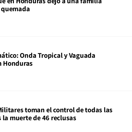
ue en Honduras dejó a una familia
y quemada
mático: Onda Tropical y Vaguada
n Honduras
litares toman el control de todas las
s la muerte de 46 reclusas