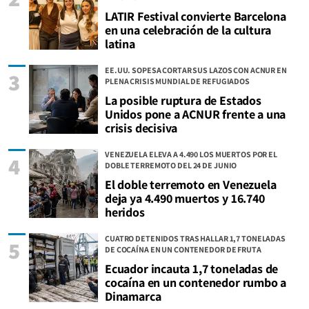
LATIR Festival convierte Barcelona
en una celebración de la cultura
latina
EE.UU. SOPESA CORTAR SUS LAZOS CON ACNUR EN
3
PLENA CRISIS MUNDIAL DE REFUGIADOS
La posible ruptura de Estados
Unidos pone a ACNUR frente a una
crisis decisiva
VENEZUELA ELEVA A 4.490 LOS MUERTOS POR EL
4
DOBLE TERREMOTO DEL 24 DE JUNIO
El doble terremoto en Venezuela
deja ya 4.490 muertos y 16.740
heridos
CUATRO DETENIDOS TRAS HALLAR 1,7 TONELADAS
5
DE COCAÍNA EN UN CONTENEDOR DE FRUTA
Ecuador incauta 1,7 toneladas de
cocaína en un contenedor rumbo a
Dinamarca