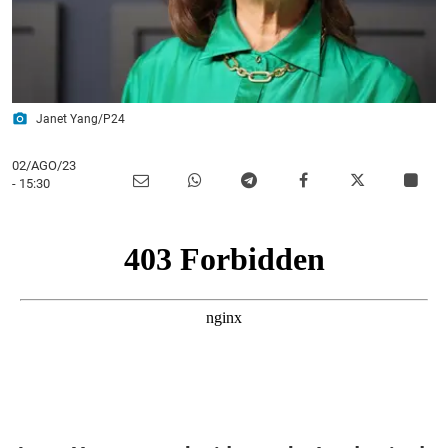
photo_camera
Janet Yang/P24
02/AGO/23
- 15:30