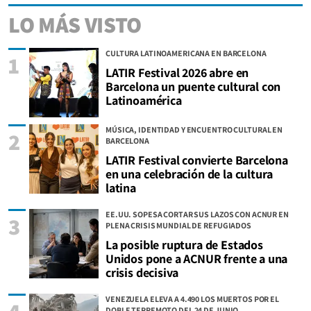
LO MÁS VISTO
CULTURA LATINOAMERICANA EN BARCELONA
1
LATIR Festival 2026 abre en
Barcelona un puente cultural con
Latinoamérica
MÚSICA, IDENTIDAD Y ENCUENTRO CULTURAL EN
2
BARCELONA
LATIR Festival convierte Barcelona
en una celebración de la cultura
latina
EE.UU. SOPESA CORTAR SUS LAZOS CON ACNUR EN
3
PLENA CRISIS MUNDIAL DE REFUGIADOS
La posible ruptura de Estados
Unidos pone a ACNUR frente a una
crisis decisiva
VENEZUELA ELEVA A 4.490 LOS MUERTOS POR EL
4
DOBLE TERREMOTO DEL 24 DE JUNIO