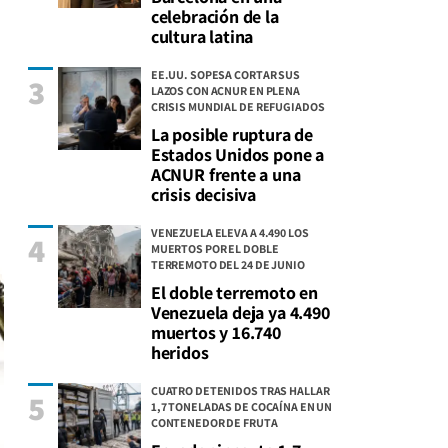
celebración de la
cultura latina
EE.UU. SOPESA CORTAR SUS
3
LAZOS CON ACNUR EN PLENA
CRISIS MUNDIAL DE REFUGIADOS
La posible ruptura de
Estados Unidos pone a
ACNUR frente a una
crisis decisiva
VENEZUELA ELEVA A 4.490 LOS
4
MUERTOS POR EL DOBLE
TERREMOTO DEL 24 DE JUNIO
El doble terremoto en
Venezuela deja ya 4.490
muertos y 16.740
heridos
CUATRO DETENIDOS TRAS HALLAR
5
1,7 TONELADAS DE COCAÍNA EN UN
CONTENEDOR DE FRUTA