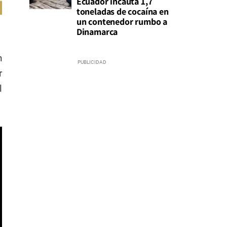
Ecuador incauta 1,7
toneladas de cocaína en
un contenedor rumbo a
Dinamarca
n
r
l