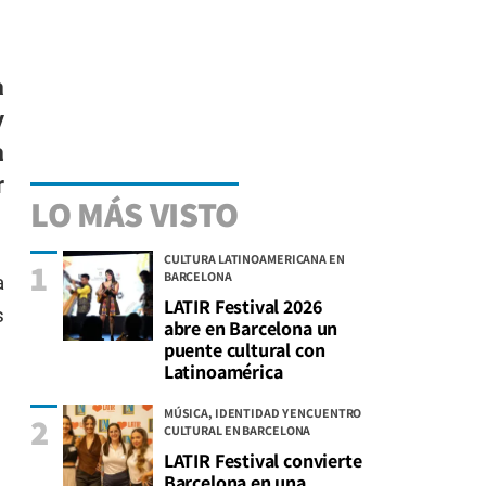
a
y
a
r
LO MÁS VISTO
CULTURA LATINOAMERICANA EN
1
BARCELONA
a
LATIR Festival 2026
s
abre en Barcelona un
puente cultural con
Latinoamérica
MÚSICA, IDENTIDAD Y ENCUENTRO
2
CULTURAL EN BARCELONA
LATIR Festival convierte
Barcelona en una