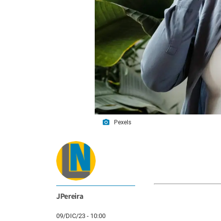
photo_camera
Pexels
JPereira
09/DIC/23 - 10:00