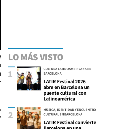
LO MÁS VISTO
e
a
CULTURA LATINOAMERICANA EN
1
n
BARCELONA
LATIR Festival 2026
r
abre en Barcelona un
puente cultural con
Latinoamérica
,
MÚSICA, IDENTIDAD Y ENCUENTRO
2
CULTURAL EN BARCELONA
y
LATIR Festival convierte
Barcelona en una