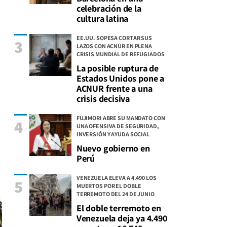
celebración de la
cultura latina
EE.UU. SOPESA CORTAR SUS
3
LAZOS CON ACNUR EN PLENA
CRISIS MUNDIAL DE REFUGIADOS
La posible ruptura de
Estados Unidos pone a
ACNUR frente a una
crisis decisiva
FUJIMORI ABRE SU MANDATO CON
4
UNA OFENSIVA DE SEGURIDAD,
INVERSIÓN Y AYUDA SOCIAL
Nuevo gobierno en
Perú
VENEZUELA ELEVA A 4.490 LOS
5
MUERTOS POR EL DOBLE
TERREMOTO DEL 24 DE JUNIO
El doble terremoto en
Venezuela deja ya 4.490