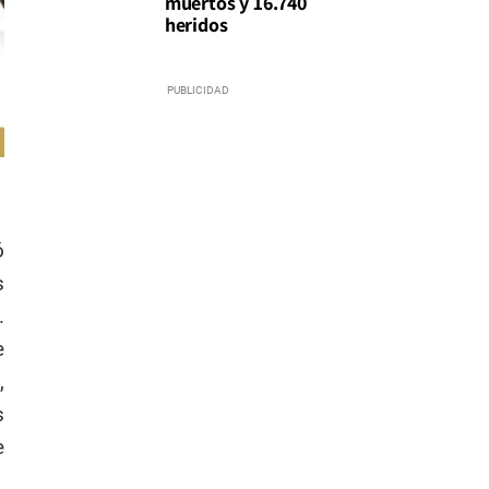
muertos y 16.740
heridos
ó
s
.
e
,
s
e