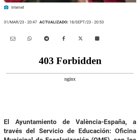
photo_camera
Internet
31/MAR/23
- 20:47
ACTUALIZADO:
18/SEPT/23 - 20:53
El Ayuntamiento de València-España, a
través del Servicio de Educación: Oficina