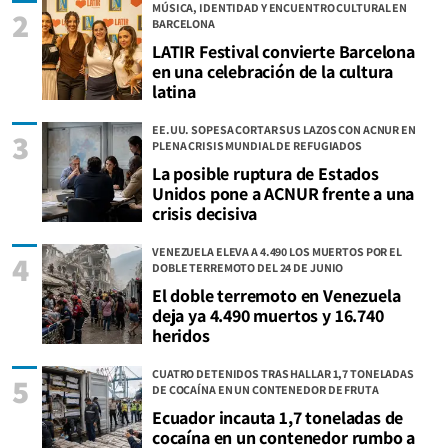
MÚSICA, IDENTIDAD Y ENCUENTRO CULTURAL EN
2
BARCELONA
LATIR Festival convierte Barcelona
en una celebración de la cultura
latina
EE.UU. SOPESA CORTAR SUS LAZOS CON ACNUR EN
3
PLENA CRISIS MUNDIAL DE REFUGIADOS
La posible ruptura de Estados
Unidos pone a ACNUR frente a una
crisis decisiva
VENEZUELA ELEVA A 4.490 LOS MUERTOS POR EL
4
DOBLE TERREMOTO DEL 24 DE JUNIO
El doble terremoto en Venezuela
deja ya 4.490 muertos y 16.740
heridos
CUATRO DETENIDOS TRAS HALLAR 1,7 TONELADAS
5
DE COCAÍNA EN UN CONTENEDOR DE FRUTA
Ecuador incauta 1,7 toneladas de
cocaína en un contenedor rumbo a