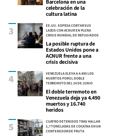
Barcelona en una
celebración de la
cultura latina
EE.UU. SOPESA CORTAR SUS
3
LAZOS CON ACNUR EN PLENA
CRISIS MUNDIAL DE REFUGIADOS
La posible ruptura de
Estados Unidos pone a
ACNUR frente a una
crisis decisiva
VENEZUELA ELEVA A 4.490 LOS
4
MUERTOS POR EL DOBLE
TERREMOTO DEL 24 DE JUNIO
El doble terremoto en
Venezuela deja ya 4.490
muertos y 16.740
heridos
CUATRO DETENIDOS TRAS HALLAR
5
1,7 TONELADAS DE COCAÍNA EN UN
CONTENEDOR DE FRUTA