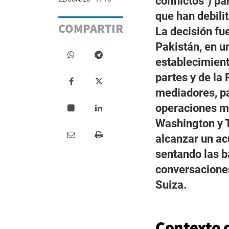
conflictos") pa
que han debilit
COMPARTIR
La decisión fu
Pakistán, en u
establecimient
partes y de la
mediadores, pa
operaciones mi
Washington y T
alcanzar un ac
sentando las b
conversacione
Suiza.
Contexto d