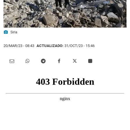
photo_camera
Siria
20/MAR/23
- 08:43
ACTUALIZADO:
31/OCT/23 - 15:46