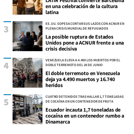
LATIR Festival convierte Barcelona
en una celebración de la cultura
latina
EE.UU. SOPESA CORTAR SUS LAZOS CON ACNUR EN
3
PLENA CRISIS MUNDIAL DE REFUGIADOS
La posible ruptura de Estados
Unidos pone a ACNUR frente a una
crisis decisiva
VENEZUELA ELEVA A 4.490 LOS MUERTOS POR EL
4
DOBLE TERREMOTO DEL 24 DE JUNIO
El doble terremoto en Venezuela
deja ya 4.490 muertos y 16.740
heridos
CUATRO DETENIDOS TRAS HALLAR 1,7 TONELADAS
5
DE COCAÍNA EN UN CONTENEDOR DE FRUTA
Ecuador incauta 1,7 toneladas de
cocaína en un contenedor rumbo a
Dinamarca