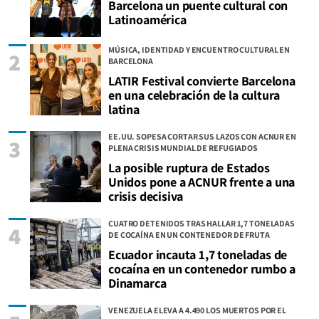
Barcelona un puente cultural con
Latinoamérica
MÚSICA, IDENTIDAD Y ENCUENTRO CULTURAL EN
2
BARCELONA
LATIR Festival convierte Barcelona
en una celebración de la cultura
latina
EE.UU. SOPESA CORTAR SUS LAZOS CON ACNUR EN
3
PLENA CRISIS MUNDIAL DE REFUGIADOS
La posible ruptura de Estados
Unidos pone a ACNUR frente a una
crisis decisiva
CUATRO DETENIDOS TRAS HALLAR 1,7 TONELADAS
4
DE COCAÍNA EN UN CONTENEDOR DE FRUTA
Ecuador incauta 1,7 toneladas de
cocaína en un contenedor rumbo a
Dinamarca
VENEZUELA ELEVA A 4.490 LOS MUERTOS POR EL