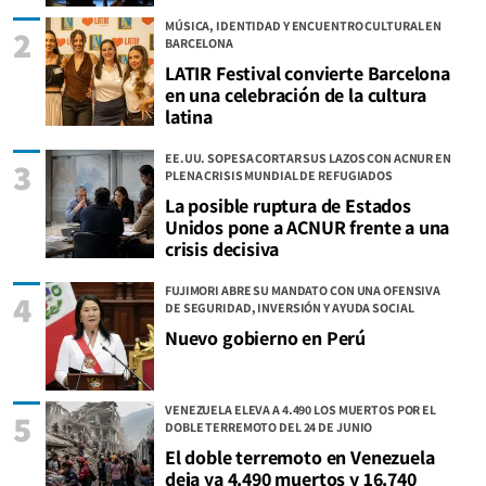
MÚSICA, IDENTIDAD Y ENCUENTRO CULTURAL EN
2
BARCELONA
LATIR Festival convierte Barcelona
en una celebración de la cultura
latina
EE.UU. SOPESA CORTAR SUS LAZOS CON ACNUR EN
3
PLENA CRISIS MUNDIAL DE REFUGIADOS
La posible ruptura de Estados
Unidos pone a ACNUR frente a una
crisis decisiva
FUJIMORI ABRE SU MANDATO CON UNA OFENSIVA
4
DE SEGURIDAD, INVERSIÓN Y AYUDA SOCIAL
Nuevo gobierno en Perú
VENEZUELA ELEVA A 4.490 LOS MUERTOS POR EL
5
DOBLE TERREMOTO DEL 24 DE JUNIO
El doble terremoto en Venezuela
deja ya 4.490 muertos y 16.740