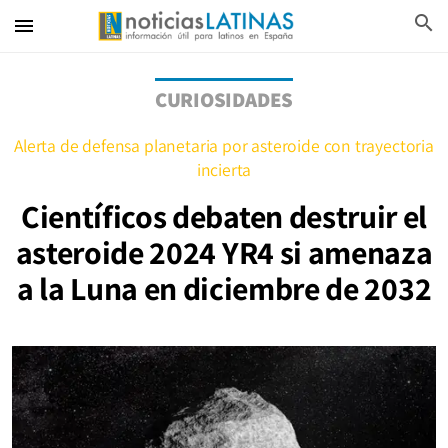
search
menu
CURIOSIDADES
Alerta de defensa planetaria por asteroide con trayectoria
incierta
Científicos debaten destruir el
asteroide 2024 YR4 si amenaza
a la Luna en diciembre de 2032