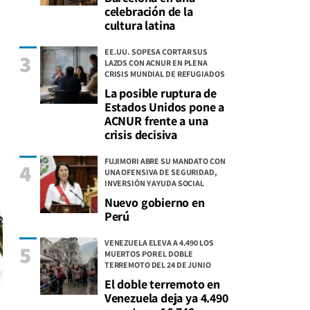
celebración de la
cultura latina
EE.UU. SOPESA CORTAR SUS
3
LAZOS CON ACNUR EN PLENA
CRISIS MUNDIAL DE REFUGIADOS
La posible ruptura de
Estados Unidos pone a
ACNUR frente a una
crisis decisiva
FUJIMORI ABRE SU MANDATO CON
4
UNA OFENSIVA DE SEGURIDAD,
INVERSIÓN Y AYUDA SOCIAL
Nuevo gobierno en
Perú
VENEZUELA ELEVA A 4.490 LOS
5
MUERTOS POR EL DOBLE
TERREMOTO DEL 24 DE JUNIO
El doble terremoto en
Venezuela deja ya 4.490