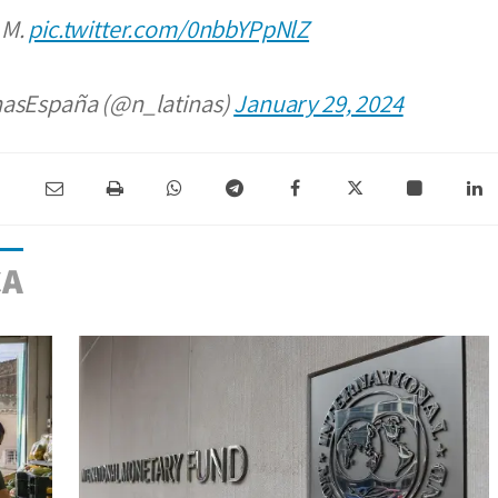
 M.
pic.twitter.com/0nbbYPpNlZ
nasEspaña (@n_latinas)
January 29, 2024
CA