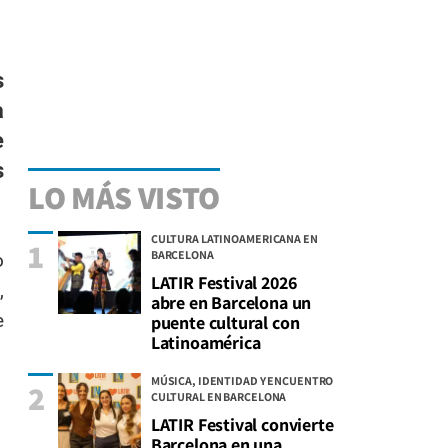
s
a
e
s
LO MÁS VISTO
CULTURA LATINOAMERICANA EN
1
BARCELONA
o
LATIR Festival 2026
,
abre en Barcelona un
e
puente cultural con
Latinoamérica
MÚSICA, IDENTIDAD Y ENCUENTRO
2
CULTURAL EN BARCELONA
LATIR Festival convierte
Barcelona en una