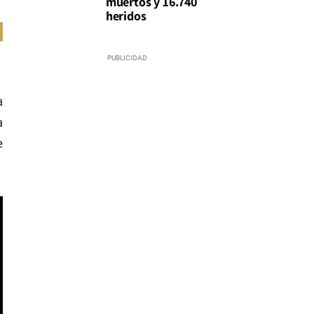
muertos y 16.740
heridos
a
a
e