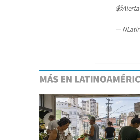
📹Alerta
— NLati
MÁS EN LATINOAMÉRI