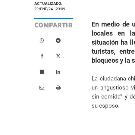
ACTUALIZADO:
29/ENE/24 - 23:09
COMPARTIR
En medio de un
locales en l
situación ha l
turistas, ent
bloqueos y la 
La ciudadana chi
un angustioso v
sin comida” y de
su esposo.