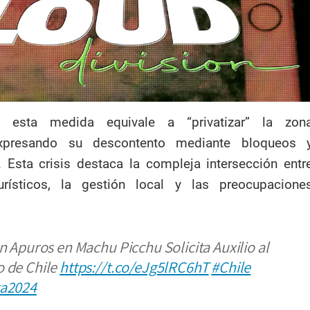
 esta medida equivale a “privatizar” la zon
expresando su descontento mediante bloqueos 
 Esta crisis destaca la compleja intersección entr
urísticos, la gestión local y las preocupacione
en Apuros en Machu Picchu Solicita Auxilio al
 de Chile
https://t.co/eJg5lRC6hT
#Chile
ta2024