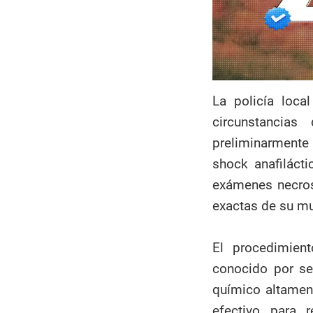
La policía loca
circunstancia
preliminarmente
shock anafiláct
exámenes necros
exactas de su mu
El procedimient
conocido por se
químico altament
efectivo para r