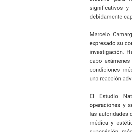
significativos 
debidamente cap
Marcelo Camargo
expresado su con
investigación. H
cabo exámenes m
condiciones méd
una reacción adv
El Estudio Na
operaciones y 
las autoridades 
médica y estéti
supervisión mé