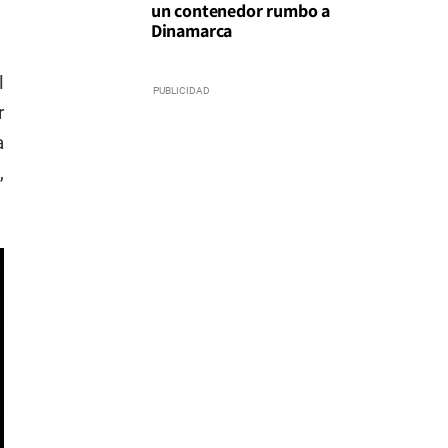
un contenedor rumbo a
Dinamarca
l
r
a
,