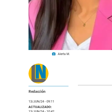
photo_camera
Alerta M.
Redacción
13/JUN/24 - 09:11
ACTUALIZADO:
13/JUN/24 - 10:42