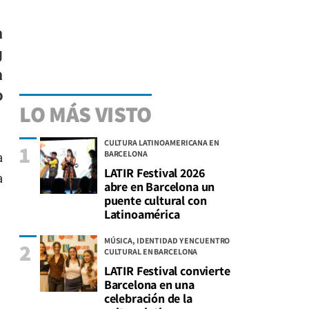
a
g
a
o
LO MÁS VISTO
CULTURA LATINOAMERICANA EN
1
BARCELONA
a
LATIR Festival 2026
a
abre en Barcelona un
puente cultural con
Latinoamérica
MÚSICA, IDENTIDAD Y ENCUENTRO
2
CULTURAL EN BARCELONA
LATIR Festival convierte
Barcelona en una
celebración de la