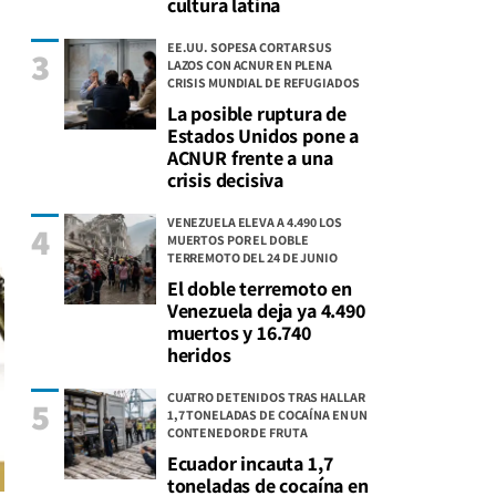
cultura latina
EE.UU. SOPESA CORTAR SUS
3
LAZOS CON ACNUR EN PLENA
CRISIS MUNDIAL DE REFUGIADOS
La posible ruptura de
Estados Unidos pone a
ACNUR frente a una
crisis decisiva
VENEZUELA ELEVA A 4.490 LOS
4
MUERTOS POR EL DOBLE
TERREMOTO DEL 24 DE JUNIO
El doble terremoto en
Venezuela deja ya 4.490
muertos y 16.740
heridos
CUATRO DETENIDOS TRAS HALLAR
5
1,7 TONELADAS DE COCAÍNA EN UN
CONTENEDOR DE FRUTA
Ecuador incauta 1,7
toneladas de cocaína en