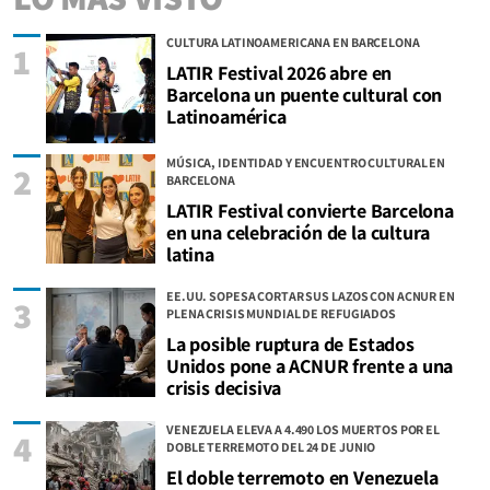
CULTURA LATINOAMERICANA EN BARCELONA
1
LATIR Festival 2026 abre en
Barcelona un puente cultural con
Latinoamérica
MÚSICA, IDENTIDAD Y ENCUENTRO CULTURAL EN
2
BARCELONA
LATIR Festival convierte Barcelona
en una celebración de la cultura
latina
EE.UU. SOPESA CORTAR SUS LAZOS CON ACNUR EN
3
PLENA CRISIS MUNDIAL DE REFUGIADOS
La posible ruptura de Estados
Unidos pone a ACNUR frente a una
crisis decisiva
VENEZUELA ELEVA A 4.490 LOS MUERTOS POR EL
4
DOBLE TERREMOTO DEL 24 DE JUNIO
El doble terremoto en Venezuela