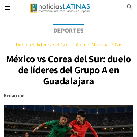
search
menu
DEPORTES
Duelo de líderes del Grupo A en el Mundial 2026
México vs Corea del Sur: duelo
de líderes del Grupo A en
Guadalajara
Redacción