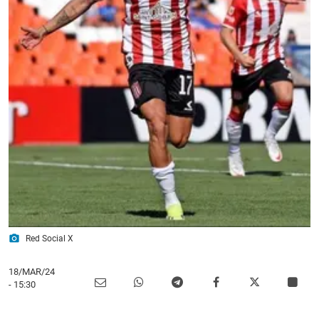
photo_camera
Red Social X
18/MAR/24
- 15:30