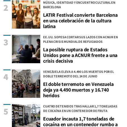
MÚSICA, IDENTIDAD Y ENCUENTRO CULTURAL EN
2
BARCELONA
LATIR Festival convierte Barcelona
en una celebración de la cultura
latina
EE.UU. SOPESA CORTAR SUS LAZOS CON ACNUR EN
3
PLENA CRISIS MUNDIAL DE REFUGIADOS
La posible ruptura de Estados
Unidos pone a ACNUR frente a una
crisis decisiva
VENEZUELA ELEVA A 4.490 LOS MUERTOS POR EL
4
DOBLE TERREMOTO DEL 24 DE JUNIO
El doble terremoto en Venezuela
deja ya 4.490 muertos y 16.740
heridos
CUATRO DETENIDOS TRAS HALLAR 1,7 TONELADAS
5
DE COCAÍNA EN UN CONTENEDOR DE FRUTA
Ecuador incauta 1,7 toneladas de
cocaína en un contenedor rumbo a