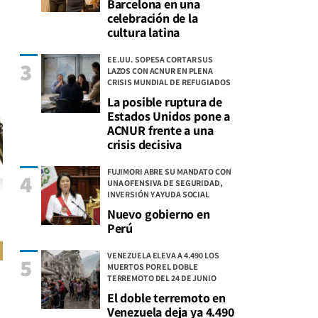
Barcelona en una
celebración de la
cultura latina
EE.UU. SOPESA CORTAR SUS
3
LAZOS CON ACNUR EN PLENA
CRISIS MUNDIAL DE REFUGIADOS
La posible ruptura de
Estados Unidos pone a
ACNUR frente a una
crisis decisiva
FUJIMORI ABRE SU MANDATO CON
4
UNA OFENSIVA DE SEGURIDAD,
INVERSIÓN Y AYUDA SOCIAL
Nuevo gobierno en
Perú
VENEZUELA ELEVA A 4.490 LOS
5
MUERTOS POR EL DOBLE
TERREMOTO DEL 24 DE JUNIO
El doble terremoto en
Venezuela deja ya 4.490