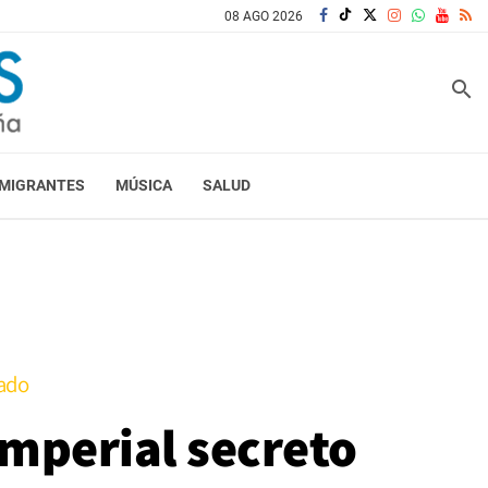
08 AGO 2026
search
MIGRANTES
MÚSICA
SALUD
rado
imperial secreto