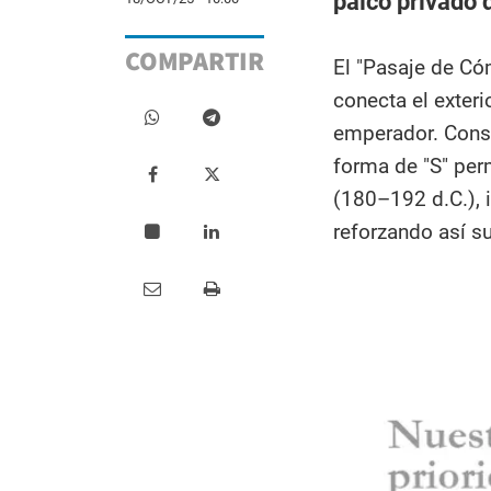
palco privado 
COMPARTIR
El "Pasaje de Có
conecta el exteri
emperador. Constr
forma de "S" per
(180–192 d.C.), i
reforzando así su