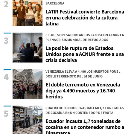
2
BARCELONA
LATIR Festival convierte Barcelona
en una celebración de la cultura
latina
EE.UU. SOPESA CORTAR SUS LAZOS CON ACNUR EN
3
PLENA CRISIS MUNDIAL DE REFUGIADOS
La posible ruptura de Estados
Unidos pone a ACNUR frente a una
crisis decisiva
VENEZUELA ELEVA A 4.490 LOS MUERTOS POR EL
4
DOBLE TERREMOTO DEL 24 DE JUNIO
El doble terremoto en Venezuela
deja ya 4.490 muertos y 16.740
heridos
CUATRO DETENIDOS TRAS HALLAR 1,7 TONELADAS
5
DE COCAÍNA EN UN CONTENEDOR DE FRUTA
Ecuador incauta 1,7 toneladas de
cocaína en un contenedor rumbo a
Dinamarca