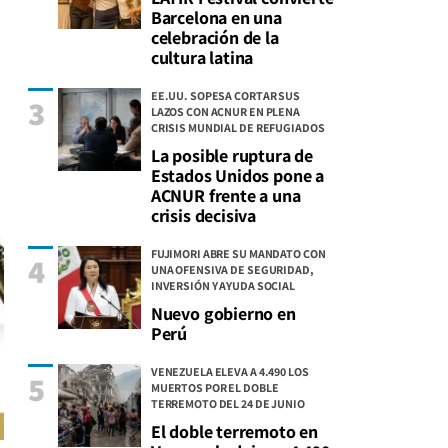
Barcelona en una
celebración de la
cultura latina
EE.UU. SOPESA CORTAR SUS
3
LAZOS CON ACNUR EN PLENA
CRISIS MUNDIAL DE REFUGIADOS
La posible ruptura de
Estados Unidos pone a
ACNUR frente a una
crisis decisiva
FUJIMORI ABRE SU MANDATO CON
4
UNA OFENSIVA DE SEGURIDAD,
INVERSIÓN Y AYUDA SOCIAL
Nuevo gobierno en
Perú
VENEZUELA ELEVA A 4.490 LOS
5
MUERTOS POR EL DOBLE
TERREMOTO DEL 24 DE JUNIO
El doble terremoto en