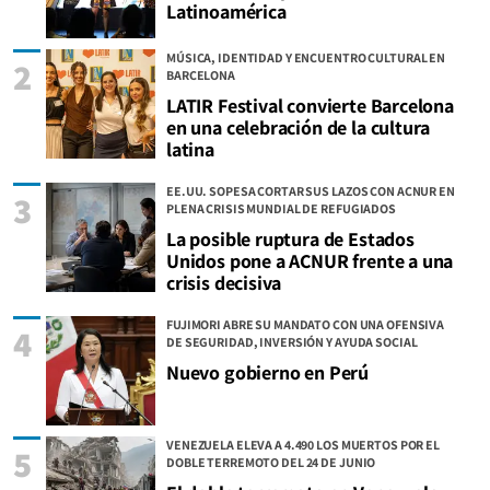
Latinoamérica
MÚSICA, IDENTIDAD Y ENCUENTRO CULTURAL EN
2
BARCELONA
LATIR Festival convierte Barcelona
en una celebración de la cultura
latina
EE.UU. SOPESA CORTAR SUS LAZOS CON ACNUR EN
3
PLENA CRISIS MUNDIAL DE REFUGIADOS
La posible ruptura de Estados
Unidos pone a ACNUR frente a una
crisis decisiva
FUJIMORI ABRE SU MANDATO CON UNA OFENSIVA
4
DE SEGURIDAD, INVERSIÓN Y AYUDA SOCIAL
Nuevo gobierno en Perú
VENEZUELA ELEVA A 4.490 LOS MUERTOS POR EL
5
DOBLE TERREMOTO DEL 24 DE JUNIO