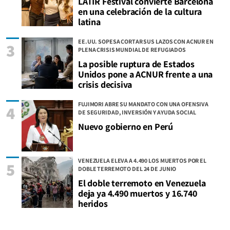
LATIR Festival convierte Barcelona
en una celebración de la cultura
latina
EE.UU. SOPESA CORTAR SUS LAZOS CON ACNUR EN
3
PLENA CRISIS MUNDIAL DE REFUGIADOS
La posible ruptura de Estados
Unidos pone a ACNUR frente a una
crisis decisiva
FUJIMORI ABRE SU MANDATO CON UNA OFENSIVA
4
DE SEGURIDAD, INVERSIÓN Y AYUDA SOCIAL
Nuevo gobierno en Perú
VENEZUELA ELEVA A 4.490 LOS MUERTOS POR EL
5
DOBLE TERREMOTO DEL 24 DE JUNIO
El doble terremoto en Venezuela
deja ya 4.490 muertos y 16.740
heridos