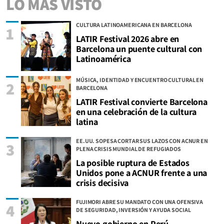
LO MÁS VISTO
CULTURA LATINOAMERICANA EN BARCELONA
1
LATIR Festival 2026 abre en
Barcelona un puente cultural con
Latinoamérica
MÚSICA, IDENTIDAD Y ENCUENTRO CULTURAL EN
2
BARCELONA
LATIR Festival convierte Barcelona
en una celebración de la cultura
latina
EE.UU. SOPESA CORTAR SUS LAZOS CON ACNUR EN
3
PLENA CRISIS MUNDIAL DE REFUGIADOS
La posible ruptura de Estados
Unidos pone a ACNUR frente a una
crisis decisiva
FUJIMORI ABRE SU MANDATO CON UNA OFENSIVA
4
DE SEGURIDAD, INVERSIÓN Y AYUDA SOCIAL
Nuevo gobierno en Perú