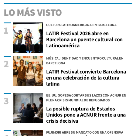
LO MÁS VISTO
CULTURA LATINOAMERICANA EN BARCELONA
1
LATIR Festival 2026 abre en
Barcelona un puente cultural con
Latinoamérica
MÚSICA, IDENTIDAD Y ENCUENTRO CULTURAL EN
2
BARCELONA
LATIR Festival convierte Barcelona
en una celebración de la cultura
latina
EE.UU. SOPESA CORTAR SUS LAZOS CON ACNUR EN
3
PLENA CRISIS MUNDIAL DE REFUGIADOS
La posible ruptura de Estados
Unidos pone a ACNUR frente a una
crisis decisiva
FUJIMORI ABRE SU MANDATO CON UNA OFENSIVA