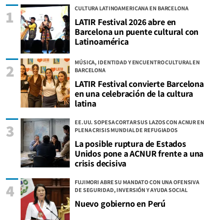
CULTURA LATINOAMERICANA EN BARCELONA
1
LATIR Festival 2026 abre en
Barcelona un puente cultural con
Latinoamérica
MÚSICA, IDENTIDAD Y ENCUENTRO CULTURAL EN
2
BARCELONA
LATIR Festival convierte Barcelona
en una celebración de la cultura
latina
EE.UU. SOPESA CORTAR SUS LAZOS CON ACNUR EN
3
PLENA CRISIS MUNDIAL DE REFUGIADOS
La posible ruptura de Estados
Unidos pone a ACNUR frente a una
crisis decisiva
FUJIMORI ABRE SU MANDATO CON UNA OFENSIVA
4
DE SEGURIDAD, INVERSIÓN Y AYUDA SOCIAL
Nuevo gobierno en Perú