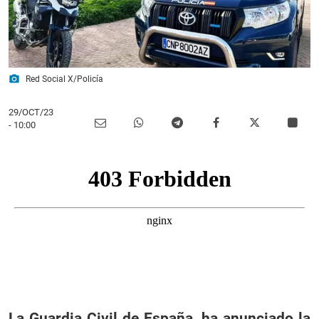
photo_camera
Red Social X/Policía
29/OCT/23
- 10:00
La Guardia Civil de España, ha anunciado la