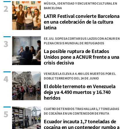
MÚSICA, IDENTIDAD Y ENCUENTRO CULTURAL EN
2
BARCELONA
LATIR Festival convierte Barcelona
en una celebración de la cultura
latina
EE.UU. SOPESA CORTAR SUS LAZOS CON ACNUR EN
3
PLENA CRISIS MUNDIAL DE REFUGIADOS
La posible ruptura de Estados
Unidos pone a ACNUR frente a una
crisis decisiva
VENEZUELA ELEVA A 4.490 LOS MUERTOS POR EL
4
DOBLE TERREMOTO DEL 24 DE JUNIO
El doble terremoto en Venezuela
deja ya 4.490 muertos y 16.740
heridos
CUATRO DETENIDOS TRAS HALLAR 1,7 TONELADAS
5
DE COCAÍNA EN UN CONTENEDOR DE FRUTA
Ecuador incauta 1,7 toneladas de
cocaína en un contenedor rumbo a