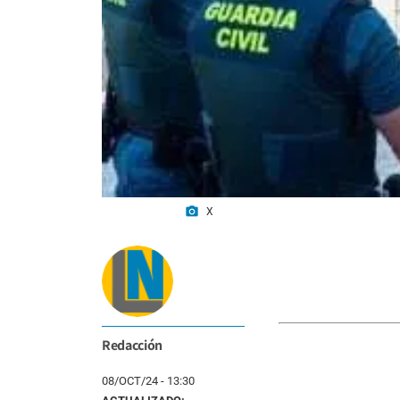
photo_camera
X
Redacción
08/OCT/24 - 13:30