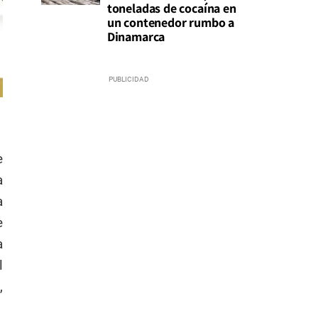
toneladas de cocaína en
un contenedor rumbo a
Dinamarca
e
a
a
e
a
l
,