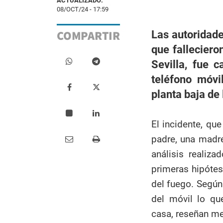
ACTUALIZADO:
08/OCT/24 - 17:59
COMPARTIR
Las autoridade
que falleciero
Sevilla, fue 
teléfono móvi
planta baja de 
El incidente, qu
padre, una madre
análisis realiza
primeras hipótes
del fuego. Según
del móvil lo qu
casa, reseñan me