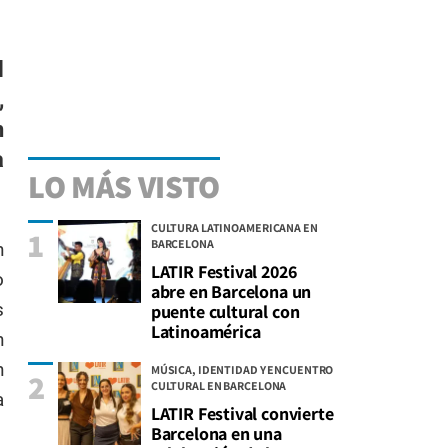
l
,
n
a
LO MÁS VISTO
CULTURA LATINOAMERICANA EN
1
BARCELONA
n
LATIR Festival 2026
o
abre en Barcelona un
s
puente cultural con
Latinoamérica
n
n
MÚSICA, IDENTIDAD Y ENCUENTRO
2
CULTURAL EN BARCELONA
a
LATIR Festival convierte
Barcelona en una