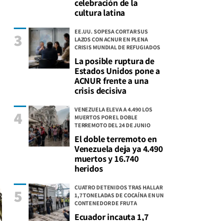
celebración de la
cultura latina
EE.UU. SOPESA CORTAR SUS
3
LAZOS CON ACNUR EN PLENA
CRISIS MUNDIAL DE REFUGIADOS
La posible ruptura de
Estados Unidos pone a
ACNUR frente a una
crisis decisiva
VENEZUELA ELEVA A 4.490 LOS
4
MUERTOS POR EL DOBLE
TERREMOTO DEL 24 DE JUNIO
El doble terremoto en
Venezuela deja ya 4.490
muertos y 16.740
heridos
CUATRO DETENIDOS TRAS HALLAR
5
1,7 TONELADAS DE COCAÍNA EN UN
CONTENEDOR DE FRUTA
Ecuador incauta 1,7