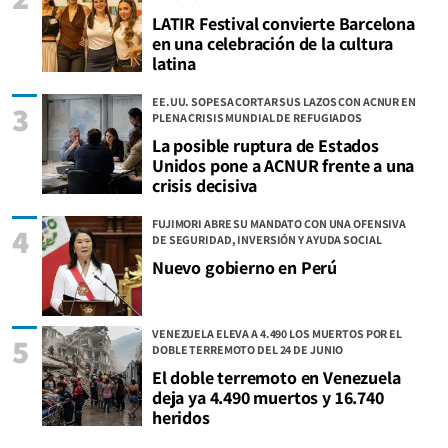
LATIR Festival convierte Barcelona
en una celebración de la cultura
latina
EE.UU. SOPESA CORTAR SUS LAZOS CON ACNUR EN
3
PLENA CRISIS MUNDIAL DE REFUGIADOS
La posible ruptura de Estados
Unidos pone a ACNUR frente a una
crisis decisiva
FUJIMORI ABRE SU MANDATO CON UNA OFENSIVA
4
DE SEGURIDAD, INVERSIÓN Y AYUDA SOCIAL
Nuevo gobierno en Perú
VENEZUELA ELEVA A 4.490 LOS MUERTOS POR EL
5
DOBLE TERREMOTO DEL 24 DE JUNIO
El doble terremoto en Venezuela
deja ya 4.490 muertos y 16.740
heridos