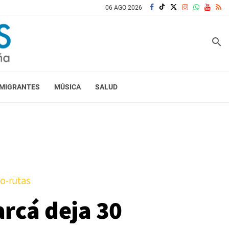
06 AGO 2026
search
MIGRANTES
MÚSICA
SALUD
o-rutas
rcá deja 30