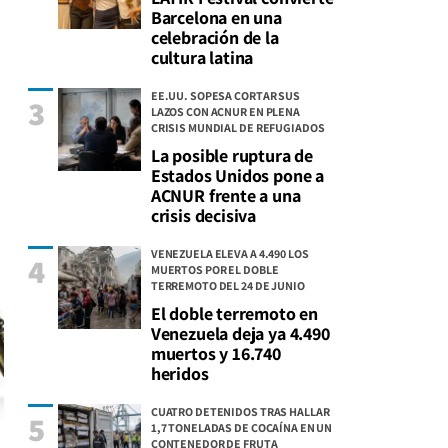
Barcelona en una
celebración de la
cultura latina
EE.UU. SOPESA CORTAR SUS
3
LAZOS CON ACNUR EN PLENA
CRISIS MUNDIAL DE REFUGIADOS
La posible ruptura de
Estados Unidos pone a
ACNUR frente a una
crisis decisiva
VENEZUELA ELEVA A 4.490 LOS
4
MUERTOS POR EL DOBLE
TERREMOTO DEL 24 DE JUNIO
El doble terremoto en
Venezuela deja ya 4.490
muertos y 16.740
heridos
CUATRO DETENIDOS TRAS HALLAR
5
1,7 TONELADAS DE COCAÍNA EN UN
CONTENEDOR DE FRUTA