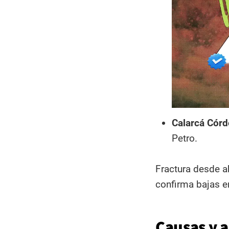
Calarcá Córd
Petro.
Fractura desde ab
confirma bajas en 
Causas y a