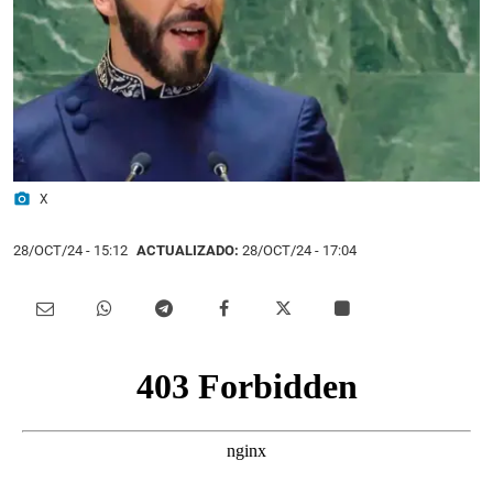
photo_camera
X
28/OCT/24
- 15:12
ACTUALIZADO:
28/OCT/24 - 17:04