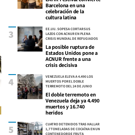
Barcelona en una
celebración de la
cultura latina
EE.UU. SOPESA CORTAR SUS
3
LAZOS CON ACNUR EN PLENA
CRISIS MUNDIAL DE REFUGIADOS
La posible ruptura de
Estados Unidos pone a
ACNUR frente a una
crisis decisiva
VENEZUELA ELEVA A 4.490 LOS
4
MUERTOS POR EL DOBLE
TERREMOTO DEL 24 DE JUNIO
El doble terremoto en
Venezuela deja ya 4.490
muertos y 16.740
heridos
CUATRO DETENIDOS TRAS HALLAR
5
1,7 TONELADAS DE COCAÍNA EN UN
CONTENEDOR DE FRUTA