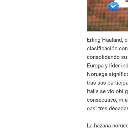
Erling Haaland, d
clasificación con
consolidando su
Europa y líder in
Noruega significó
tras sus partici
Italia se vio obl
consecutivo, mie
casi tres décadas
La hazaña norueg