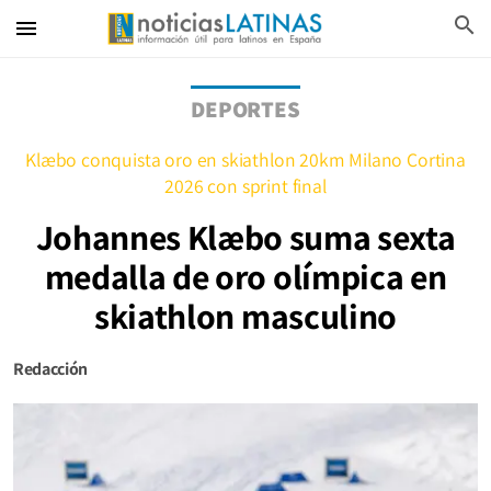
search
menu
DEPORTES
Klæbo conquista oro en skiathlon 20km Milano Cortina
2026 con sprint final
Johannes Klæbo suma sexta
medalla de oro olímpica en
skiathlon masculino
Redacción